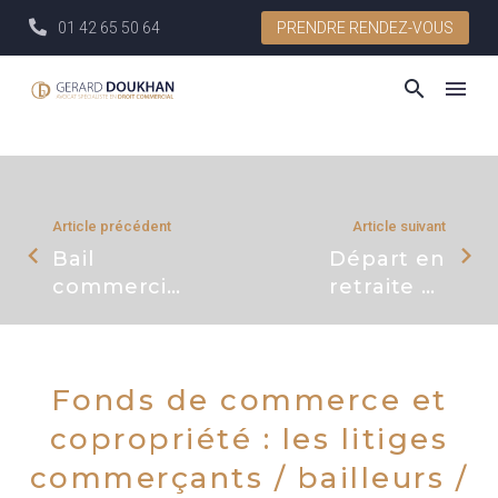
01 42 65 50 64
PRENDRE RENDEZ-VOUS
Article précédent
Article suivant
Bail
Départ en
commercial
retraite et
et
cession de
copropriété
fonds de
commerce
Fonds de commerce et
copropriété : les litiges
commerçants / bailleurs /