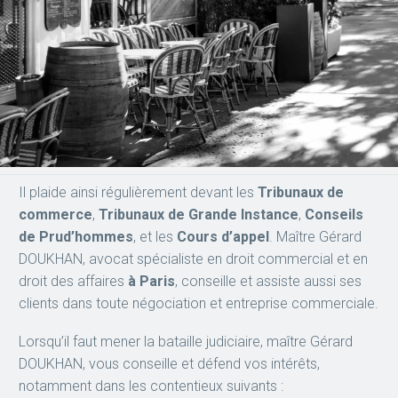
Il plaide ainsi régulièrement devant les
Tribunaux de
commerce
,
Tribunaux de Grande Instance
,
Conseils
de Prud’hommes
, et les
Cours d’appel
. Maître Gérard
DOUKHAN, avocat spécialiste en droit commercial et en
droit des affaires
à Paris
, conseille et assiste aussi ses
clients dans toute négociation et entreprise commerciale.
Lorsqu’il faut mener la bataille judiciaire, maître Gérard
DOUKHAN, vous conseille et défend vos intérêts,
notamment dans les contentieux suivants :