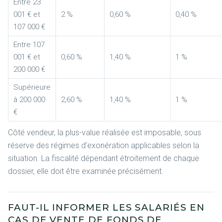
Entre 23
001 € et
2 %
0,60 %
0,40 %
107 000 €
Entre 107
001 € et
0,60 %
1,40 %
1 %
200 000 €
Supérieure
à 200 000
2,60 %
1,40 %
1 %
€
Côté vendeur, la plus-value réalisée est imposable, sous
réserve des régimes d’exonération applicables selon la
situation. La fiscalité dépendant étroitement de chaque
dossier, elle doit être examinée précisément.
FAUT-IL INFORMER LES SALARIÉS EN
CAS DE VENTE DE FONDS DE