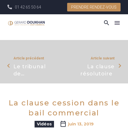
01 42 65 50 64
PRENDRE RENDEZ-VOUS
Article précédent
Article suivant
Le tribunal
La clause
de
résolutoire (suit
commerce
La clause cession dans le
bail commercial
Vidéos
juin 13, 2019