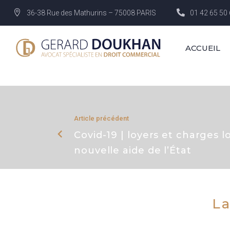
36-38 Rue des Mathurins – 75008 PARIS
01 42 65 50
ACCUEIL
Article précédent
Covid-19 | loyers et charges l
nouvelle aide de l’État
La