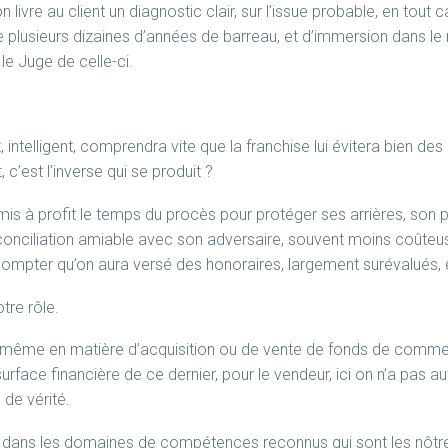
 livre au client un diagnostic clair, sur l’issue probable, en tout
 de plusieurs dizaines d’années de barreau, et d’immersion dans 
le Juge de celle-ci.
ent, intelligent, comprendra vite que la franchise lui évitera bien d
c’est l’inverse qui se produit ?
 mis à profit le temps du procès pour protéger ses arrières, son pa
 conciliation amiable avec son adversaire, souvent moins coûte
ompter qu’on aura versé des honoraires, largement surévalués, 
otre rôle.
e même en matière d’acquisition ou de vente de fonds de commerce
a surface financière de ce dernier, pour le vendeur, ici on n’a pa
 de vérité.
ée, dans les domaines de compétences reconnus qui sont les nôt