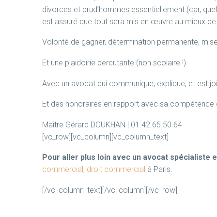
divorces et prud’hommes essentiellement (car, quel
est assuré que tout sera mis en œuvre au mieux de 
Volonté de gagner, détermination permanente, mise 
Et une plaidoirie percutante (non scolaire !).
Avec un avocat qui communique, explique, et est jo
Et des honoraires en rapport avec sa compétence 
Maître Gérard DOUKHAN | 01.42.65.50.64
[vc_row][vc_column][vc_column_text]
Pour aller plus loin avec un avocat spécialiste 
commercial
,
droit commercial
à Paris.
[/vc_column_text][/vc_column][/vc_row]