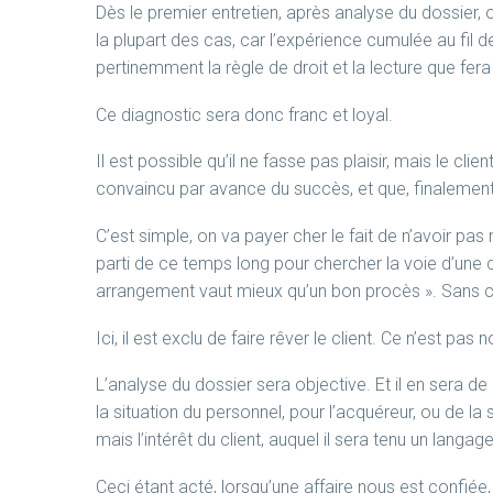
Dès le premier entretien, après analyse du dossier, on
la plupart des cas, car l’expérience cumulée au fil
pertinemment la règle de droit et la lecture que fera 
Ce diagnostic sera donc franc et loyal.
Il est possible qu’il ne fasse pas plaisir, mais le cli
convaincu par avance du succès, et que, finalement, 
C’est simple, on va payer cher le fait de n’avoir pas
parti de ce temps long pour chercher la voie d’une
arrangement vaut mieux qu’un bon procès ». Sans c
Ici, il est exclu de faire rêver le client. Ce n’est pas n
L’analyse du dossier sera objective. Et il en sera d
la situation du personnel, pour l’acquéreur, ou de l
mais l’intérêt du client, auquel il sera tenu un langage
Ceci étant acté, lorsqu’une affaire nous est confi