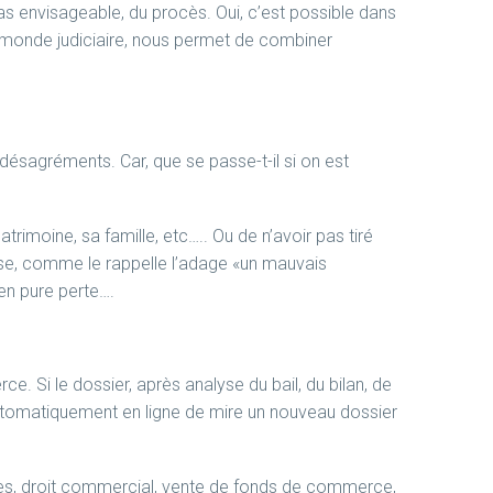
 cas envisageable, du procès. Oui, c’est possible dans
le monde judiciaire, nous permet de combiner
es désagréments. Car, que se passe-t-il si on est
trimoine, sa famille, etc….. Ou de n’avoir pas tiré
use, comme le rappelle l’adage «un mauvais
en pure perte….
. Si le dossier, après analyse du bail, du bilan, de
s automatiquement en ligne de mire un nouveau dossier
res, droit commercial, vente de fonds de commerce,