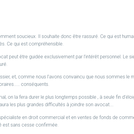
videmment soucieux. Il souhaite donc être rassuré. Ce qui est huma
ocès. Ce qui est compréhensible.
t peut être guidée exclusivement par l’intérêt personnel. Le sien.
uré.
dossier, et, comme nous l’avons convaincu que nous sommes le meil
noraires…… conséquents.
 mal, on la fera durer le plus longtemps possible , à seule fin d’élo
ra les plus grandes difficultés à joindre son avocat….
pécialiste en droit commercial et en ventes de fonds de commerc
ité est sans cesse confirmée.