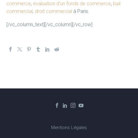
commerce
,
évaluation d’un fonds de commerce
,
bail
commercial
,
droit commercial
à Paris.
[/vc_column_text][/vc_column][/vc_row]
Mentions Légales