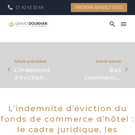
01 42 65 50 64
PRENDRE RENDEZ-VOUS
Article précédent
Article suivant
L’indemnité
Bail
d’éviction
commercial
du fonds
: Comment
de
éviter le
commerce
déplafonnemen
L’indemnité d’éviction du
approche
du loyer ?
juridique
fonds de commerce d’hôtel :
complète
le cadre juridique, les
et stratégie