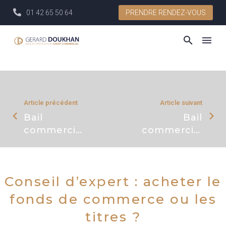
01 42 65 50 64
PRENDRE RENDEZ-VOUS
Article précédent
Article suivant
Bail
Bail
commercial
commercial
: qui paie
: le droit de
les travaux
préemption
?
du
Conseil d’expert : acheter le
locataire
fonds de commerce ou les
titres ?