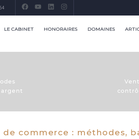
 64
LE CABINET
HONORAIRES
DOMAINES
ARTI
hodes
Vent
 argent
contrô
s de commerce : méthodes, ba