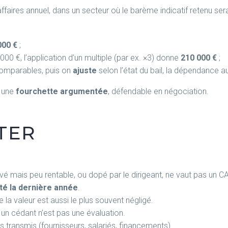
affaires annuel, dans un secteur où le barème indicatif retenu sera
000 €
;
 000 €, l’application d’un multiple (par ex. ×3) donne
210 000 €
;
comparables, puis on
ajuste
selon l’état du bail, la dépendance a
t une
fourchette argumentée
, défendable en négociation.
ITER
é mais peu rentable, ou dopé par le dirigeant, ne vaut pas un CA st
é la dernière année
.
e la valeur est aussi le plus souvent négligé.
 un cédant n’est pas une évaluation.
s transmis (fournisseurs, salariés, financements).