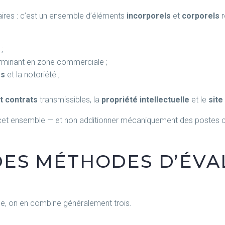
aires : c’est un ensemble d’éléments
incorporels
et
corporels
r
;
terminant en zone commerciale ;
es
et la notoriété ;
et contrats
transmissibles, la
propriété intellectuelle
et le
site
de cet ensemble — et non additionner mécaniquement des postes
DES MÉTHODES D’ÉVA
ue, on en combine généralement trois.