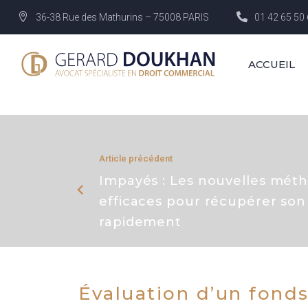
36-38 Rue des Mathurins – 75008 PARIS
01 42 65 50
ACCUEIL
Article précédent
Impayés : Les nouvelles mét
efficaces pour récupérer son
rapidement
Évaluation d’un fond