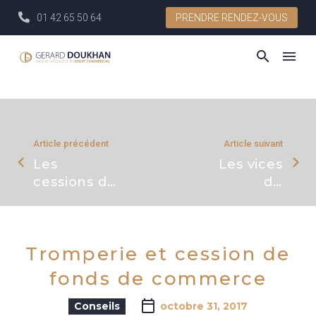
01 42 65 50 64
PRENDRE RENDEZ-VOUS
Article précédent
Article suivant
Les
Les vices
cessions de
du
parts en
consentement
blanc : la
et leurs
validité
conséquences
Tromperie et cession de
lors de
l’acquisition
fonds de commerce
du fonds
de
Conseils
octobre 31, 2017