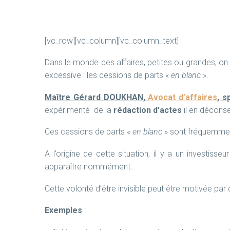
[vc_row][vc_column][vc_column_text]
Dans le monde des affaires, petites ou grandes, on
excessive : les cessions de parts «
en blanc
».
Maître Gérard DOUKHAN,
Avocat d’affaires
, s
expérimenté de la
rédaction d’actes
il en déconse
Ces cessions de parts «
en blanc
» sont fréquemment
A l’origine de cette situation, il y a un investiss
apparaître nommément.
Cette volonté d’être invisible peut être motivée par d
Exemples
: