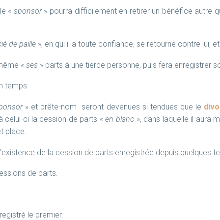
 le «
sponsor
» pourra difficilement en retirer un bénéfice autre
ié de paille
», en qui il a toute confiance, se retourne contre lui, et
-même «
ses
» parts
à une tierce personne, puis fera enregistrer s
in temps.
ponsor
» et prête-nom seront devenues si tendues que le
divo
à celui-ci la cession de parts «
en blanc
», dans laquelle il aura 
t place.
l’existence de la cession de parts enregistrée depuis quelques t
ssions de parts.
registré le premier.