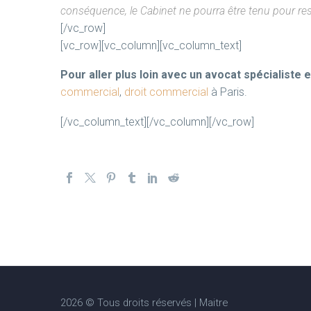
conséquence, le Cabinet ne pourra être tenu pour resp
[/vc_row]
[vc_row][vc_column][vc_column_text]
Pour aller plus loin avec un avocat spécialiste 
commercial
,
droit commercial
à Paris.
[/vc_column_text][/vc_column][/vc_row]
2026 © Tous droits réservés | Maitre