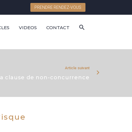
PRENDRE RENDEZ-VOUS
CLES
VIDEOS
CONTACT
Article suivant
a clause de non-concurrence
risque