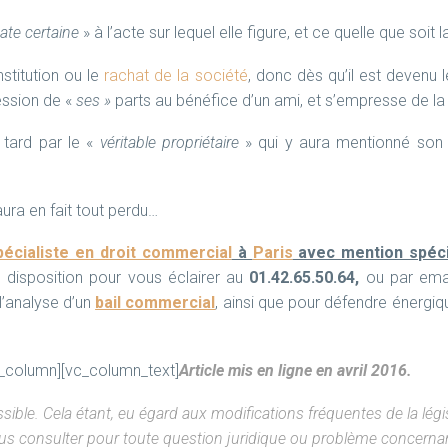
ate certaine
» à l’acte sur lequel elle figure, et ce quelle que soit
nstitution ou le
rachat de la société
, donc dès qu’il est devenu le
ssion de «
ses »
parts au bénéfice d’un ami, et s’empresse de la f
 tard par le «
véritable propriétaire
» qui y aura mentionné son i
 aura en fait tout perdu…
écialiste en droit commercial
à
Paris
avec mention spéci
e disposition pour vous éclairer au
01.42.65.50.64,
ou par emai
l’analyse d’un
bail commercial
, ainsi que pour défendre énergi
c_column][vc_column_text]
Article mis en ligne en avril 2016.
ossible. Cela étant, eu égard aux modifications fréquentes de la lé
ous consulter pour toute question juridique ou problème concern