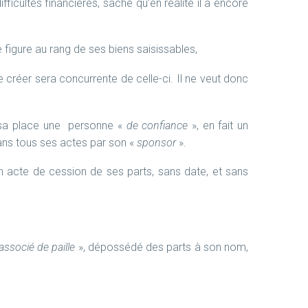
ifficultés financières, sache qu’en réalité il a encore
e figure au rang de ses biens saisissables,
 de créer sera concurrente de celle-ci. Il ne veut donc
à sa place une personne «
de confiance
», en fait un
 dans tous ses actes par son «
sponsor
».
r un acte de cession de ses parts, sans date, et sans
’associé de paille
», dépossédé des parts à son nom,