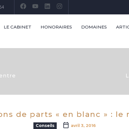
 64
LE CABINET
HONORAIRES
DOMAINES
ARTI
entre
L
ons de parts « en blanc » : le 
Conseils
avril 3, 2016