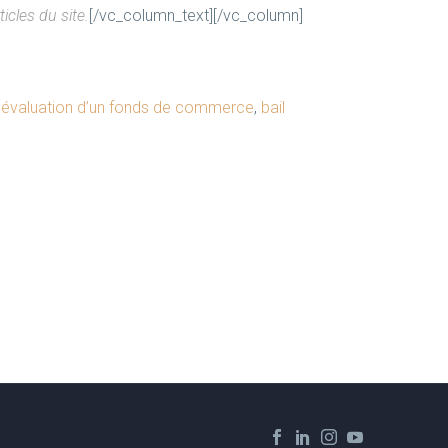
icles du site.
[/vc_column_text][/vc_column]
,
évaluation d’un fonds de commerce
,
bail