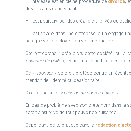
– l’intéressé est en pleine procédure de
divorce
, 
des moyens conséquents,
– il est poursuivi par des créanciers, privés ou publ
– il est salarié dans une entreprise, ou a engagé 
pas que son employeur en soit informé, etc …
Cet entrepreneur crée alors cette société, ou la r
«
associé de paille
», lequel aura, à ce titre, des dro
Ce «
sponsor
» se croit protégé contre un éventu
mention de l’identité du cessionnaire.
D’où l’appellation «
cession de parts en blanc ».
En cas de problème avec son prête-nom dans la so
serait ainsi privé de tout pouvoir de nuisance.
Cependant, cette pratique dans la
rédaction d’act