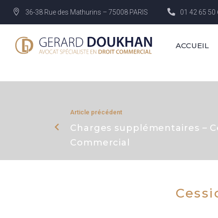
36-38 Rue des Mathurins – 75008 PARIS
01 42 65 50
ACCUEIL
Article précédent
Charges supplémentaires – C
Commercial
Cessi