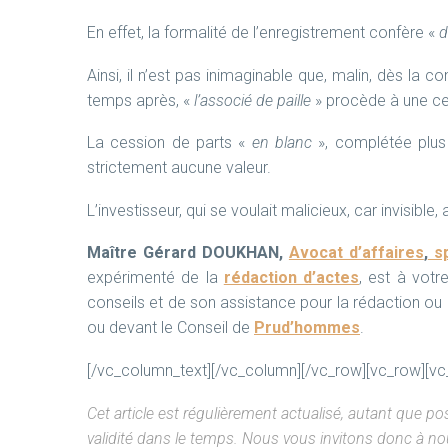
En effet, la formalité de l’enregistrement confère «
d
Ainsi, il n’est pas inimaginable que, malin, dès la co
temps après, «
l’associé de paille
» procède à une ce
La cession de parts «
en blanc
», complétée plus
strictement aucune valeur.
L’investisseur, qui se voulait malicieux, car invisible,
Maître Gérard DOUKHAN,
Avocat d’affaires
,
sp
expérimenté de la
rédaction d’actes
, est à votr
conseils et de son assistance pour la rédaction ou 
ou devant le Conseil de
Prud’hommes
.
[/vc_column_text][/vc_column][/vc_row][vc_row][v
Cet article est régulièrement actualisé, autant que p
validité dans le temps. Nous vous invitons donc à n