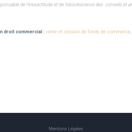
onsable de l’inexactitude et de l’obsolescence des conseils et art
en droit commercial :
vente et cession de fonds de commerce
Mentions Légales