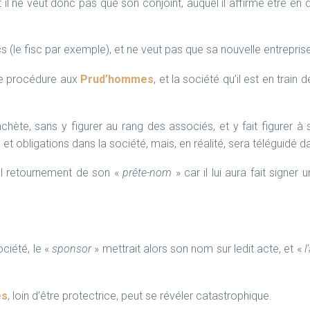
et il ne veut donc pas que son conjoint, auquel il affirme être en d
ics (le fisc par exemple), et ne veut pas que sa nouvelle entrepris
une procédure aux
Prud’hommes
, et la société qu’il est en train
achète, sans y figurer au rang des associés, et y fait figurer 
its et obligations dans la société, mais, en réalité, sera téléguidé
el retournement de son «
prête-nom
» car il lui aura fait signe
ciété, le «
sponsor
» mettrait alors son nom sur ledit acte, et «
l
es
, loin d’être protectrice, peut se révéler catastrophique.