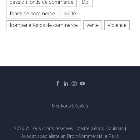
cession fonds de commerce
Dol
fonds de commerce
nullité
tromperie fonds de commerce
vente
Violence
Mentions Légales
2026 © Tous droits réservés | Maitre Gérard Doukhan |
Avocat spécialiste en Droit Commercial à Paris